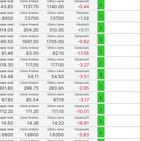
prar nivel
Cierre Anterior
Último cierre
Ganancia%
143.85
1137.70
1140.00
-0.44
prar nivel
Cierre Anterior
Último cierre
Pérdida%
6.8000
7.0700
7.0700
+1.58
prar nivel
Cierre Anterior
Último cierre
Pérdida%
314.05
304.35
310.35
+0.11
prar nivel
Cierre Anterior
Último cierre
Ganancia%
699.50
1691.00
1705.00
-0.62
prar nivel
Cierre Anterior
Último cierre
Ganancia%
81.46
83.00
82.10
-17.05
prar nivel
Cierre Anterior
Último cierre
Ganancia%
118.30
117.05
117.00
-3.27
prar nivel
Cierre Anterior
Último cierre
Ganancia%
54.48
54.11
54.50
-3.51
prar nivel
Cierre Anterior
Último cierre
Ganancia%
301.80
296.75
283.95
-2.95
prar nivel
Cierre Anterior
Último cierre
Ganancia%
87.60
85.54
87.19
-3.17
prar nivel
Cierre Anterior
Último cierre
Ganancia%
112.20
111.20
111.10
-10.01
prar nivel
Cierre Anterior
Último cierre
Ganancia%
14.50
14.26
14.02
-18.91
prar nivel
Cierre Anterior
Último cierre
Ganancia%
1.6800
1.6800
1.6300
-3.83
prar nivel
Cierre Anterior
Último cierre
Ganancia%