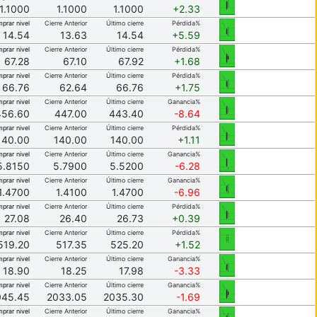
1.1000
1.1000
1.1000
+2.33
prar nivel
Cierre Anterior
Último cierre
Pérdida%
14.54
13.63
14.54
+5.59
prar nivel
Cierre Anterior
Último cierre
Pérdida%
67.28
67.10
67.92
+1.68
prar nivel
Cierre Anterior
Último cierre
Pérdida%
66.76
62.64
66.76
+1.75
prar nivel
Cierre Anterior
Último cierre
Ganancia%
456.60
447.00
443.40
-8.64
prar nivel
Cierre Anterior
Último cierre
Pérdida%
140.00
140.00
140.00
+1.11
prar nivel
Cierre Anterior
Último cierre
Ganancia%
5.8150
5.7900
5.5200
-6.28
prar nivel
Cierre Anterior
Último cierre
Ganancia%
1.4700
1.4100
1.4700
-6.96
prar nivel
Cierre Anterior
Último cierre
Pérdida%
27.08
26.40
26.73
+0.39
prar nivel
Cierre Anterior
Último cierre
Pérdida%
519.20
517.35
525.20
+1.52
prar nivel
Cierre Anterior
Último cierre
Ganancia%
18.90
18.25
17.98
-3.33
prar nivel
Cierre Anterior
Último cierre
Ganancia%
045.45
2033.05
2035.30
-1.69
prar nivel
Cierre Anterior
Último cierre
Ganancia%