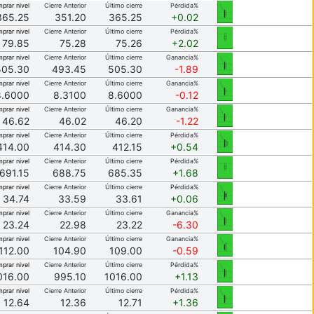
prar nivel
Cierre Anterior
Último cierre
Pérdida%
365.25
351.20
365.25
+0.02
prar nivel
Cierre Anterior
Último cierre
Pérdida%
79.85
75.28
75.26
+2.02
prar nivel
Cierre Anterior
Último cierre
Ganancia%
505.30
493.45
505.30
-1.89
prar nivel
Cierre Anterior
Último cierre
Ganancia%
8.6000
8.3100
8.6000
-0.12
prar nivel
Cierre Anterior
Último cierre
Ganancia%
46.62
46.02
46.20
-1.22
prar nivel
Cierre Anterior
Último cierre
Pérdida%
414.00
414.30
412.15
+0.54
prar nivel
Cierre Anterior
Último cierre
Pérdida%
691.15
688.75
685.35
+1.68
prar nivel
Cierre Anterior
Último cierre
Pérdida%
34.74
33.59
33.61
+0.06
prar nivel
Cierre Anterior
Último cierre
Ganancia%
23.24
22.98
23.22
-6.30
prar nivel
Cierre Anterior
Último cierre
Ganancia%
112.00
104.90
109.00
-0.59
prar nivel
Cierre Anterior
Último cierre
Pérdida%
016.00
995.10
1016.00
+1.13
prar nivel
Cierre Anterior
Último cierre
Pérdida%
12.64
12.36
12.71
+1.36