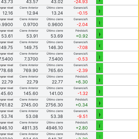
43.73
43.57
43.02
-24.93
prar nivel
Cierre Anterior
Último cierre
Ganancia%
12.16
12.94
13.24
-0.15
prar nivel
Cierre Anterior
Último cierre
Ganancia%
0.9900
0.9700
0.9600
-2.04
prar nivel
Cierre Anterior
Último cierre
Pérdida%
53.61
53.91
53.69
+0.92
prar nivel
Cierre Anterior
Último cierre
Ganancia%
149.75
149.75
146.30
-7.08
prar nivel
Cierre Anterior
Último cierre
Ganancia%
7.5400
7.3700
7.5400
-0.53
prar nivel
Cierre Anterior
Último cierre
Ganancia%
778.68
769.90
765.60
-2.39
prar nivel
Cierre Anterior
Último cierre
Pérdida%
22.79
22.79
22.77
+6.30
prar nivel
Cierre Anterior
Último cierre
Ganancia%
145.60
145.60
141.00
-1.32
prar nivel
Cierre Anterior
Último cierre
Pérdida%
761.82
2745.00
2756.30
+0.34
prar nivel
Cierre Anterior
Último cierre
Ganancia%
53.74
53.08
53.38
-9.51
prar nivel
Cierre Anterior
Último cierre
Pérdida%
946.10
4811.35
4946.10
+2.80
prar nivel
Cierre Anterior
Último cierre
Pérdida%