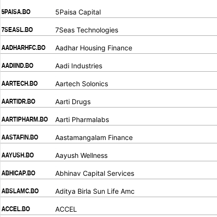
.
.
5PAISA.BO
5Paisa Capital
.
.
7SEASL.BO
7Seas Technologies
.
.
AADHARHFC.BO
Aadhar Housing Finance
.
.
AADIIND.BO
Aadi Industries
.
.
AARTECH.BO
Aartech Solonics
.
.
AARTIDR.BO
Aarti Drugs
.
.
AARTIPHARM.BO
Aarti Pharmalabs
.
.
AASTAFIN.BO
Aastamangalam Finance
.
.
AAYUSH.BO
Aayush Wellness
.
.
ABHICAP.BO
Abhinav Capital Services
.
.
ABSLAMC.BO
Aditya Birla Sun Life Amc
.
.
ACCEL.BO
ACCEL