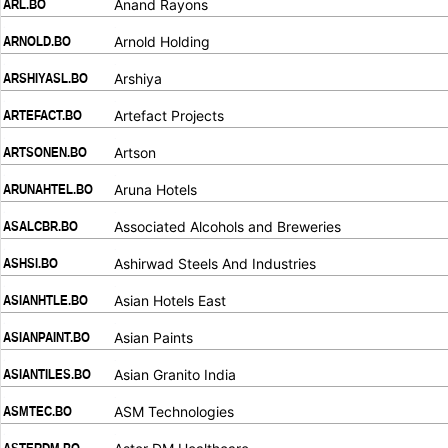
ARL.BO
Anand Rayons
.
.
ARNOLD.BO
Arnold Holding
.
.
ARSHIYASL.BO
Arshiya
.
.
ARTEFACT.BO
Artefact Projects
.
.
ARTSONEN.BO
Artson
.
.
ARUNAHTEL.BO
Aruna Hotels
.
.
ASALCBR.BO
Associated Alcohols and Breweries
.
.
ASHSI.BO
Ashirwad Steels And Industries
.
.
ASIANHTLE.BO
Asian Hotels East
.
.
ASIANPAINT.BO
Asian Paints
.
.
ASIANTILES.BO
Asian Granito India
.
.
ASMTEC.BO
ASM Technologies
.
.