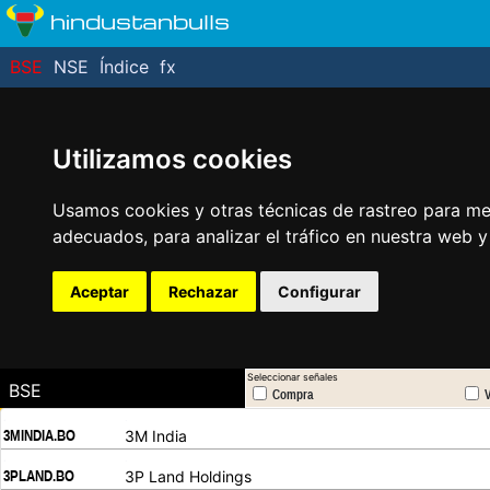
hindustanbulls
BSE
NSE
Índice
fx
Utilizamos cookies
Usamos cookies y otras técnicas de rastreo para me
adecuados, para analizar el tráfico en nuestra web 
Aceptar
Rechazar
Configurar
Seleccionar señales
BSE
Compra
V
.
.
3MINDIA.BO
3M India
.
.
3PLAND.BO
3P Land Holdings