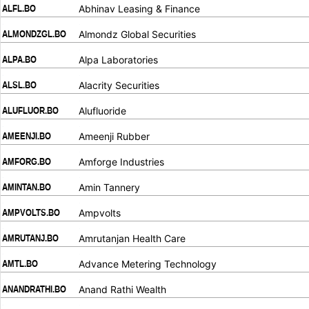
ALFL.BO
Abhinav Leasing & Finance
.
.
ALMONDZGL.BO
Almondz Global Securities
.
.
ALPA.BO
Alpa Laboratories
.
.
ALSL.BO
Alacrity Securities
.
.
ALUFLUOR.BO
Alufluoride
.
.
AMEENJI.BO
Ameenji Rubber
.
.
AMFORG.BO
Amforge Industries
.
.
AMINTAN.BO
Amin Tannery
.
.
AMPVOLTS.BO
Ampvolts
.
.
AMRUTANJ.BO
Amrutanjan Health Care
.
.
AMTL.BO
Advance Metering Technology
.
.
ANANDRATHI.BO
Anand Rathi Wealth
.
.