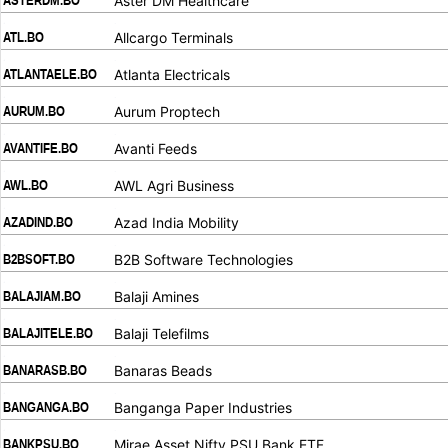
ASTERDM.BO
Aster DM Healthcare
.
.
ATL.BO
Allcargo Terminals
.
.
ATLANTAELE.BO
Atlanta Electricals
.
.
AURUM.BO
Aurum Proptech
.
.
AVANTIFE.BO
Avanti Feeds
.
.
AWL.BO
AWL Agri Business
.
.
AZADIND.BO
Azad India Mobility
.
.
B2BSOFT.BO
B2B Software Technologies
.
.
BALAJIAM.BO
Balaji Amines
.
.
BALAJITELE.BO
Balaji Telefilms
.
.
BANARASB.BO
Banaras Beads
.
.
BANGANGA.BO
Banganga Paper Industries
.
.
BANKPSU.BO
Mirae Asset Nifty PSU Bank ETF