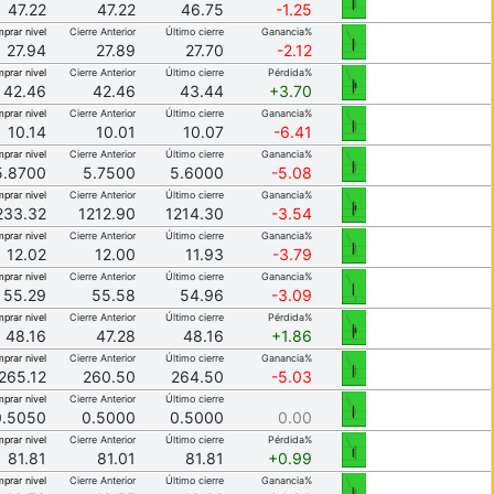
47.22
47.22
46.75
-1.25
prar nivel
Cierre Anterior
Último cierre
Ganancia%
27.94
27.89
27.70
-2.12
prar nivel
Cierre Anterior
Último cierre
Pérdida%
42.46
42.46
43.44
+3.70
prar nivel
Cierre Anterior
Último cierre
Ganancia%
10.14
10.01
10.07
-6.41
prar nivel
Cierre Anterior
Último cierre
Ganancia%
5.8700
5.7500
5.6000
-5.08
prar nivel
Cierre Anterior
Último cierre
Ganancia%
233.32
1212.90
1214.30
-3.54
prar nivel
Cierre Anterior
Último cierre
Ganancia%
12.02
12.00
11.93
-3.79
prar nivel
Cierre Anterior
Último cierre
Ganancia%
55.29
55.58
54.96
-3.09
prar nivel
Cierre Anterior
Último cierre
Pérdida%
48.16
47.28
48.16
+1.86
prar nivel
Cierre Anterior
Último cierre
Ganancia%
265.12
260.50
264.50
-5.03
prar nivel
Cierre Anterior
Último cierre
0.5050
0.5000
0.5000
0.00
prar nivel
Cierre Anterior
Último cierre
Pérdida%
81.81
81.01
81.81
+0.99
prar nivel
Cierre Anterior
Último cierre
Ganancia%