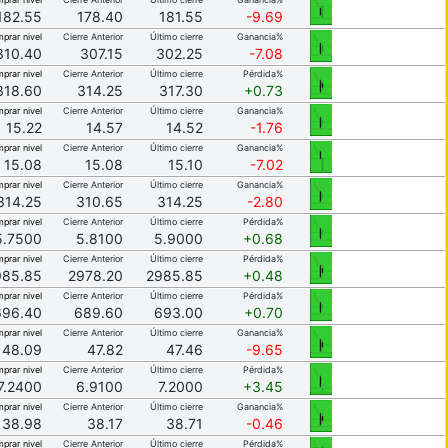
182.55
178.40
181.55
-9.69
prar nivel
Cierre Anterior
Último cierre
Ganancia%
310.40
307.15
302.25
-7.08
prar nivel
Cierre Anterior
Último cierre
Pérdida%
318.60
314.25
317.30
+0.73
prar nivel
Cierre Anterior
Último cierre
Ganancia%
15.22
14.57
14.52
-1.76
prar nivel
Cierre Anterior
Último cierre
Ganancia%
15.08
15.08
15.10
-7.02
prar nivel
Cierre Anterior
Último cierre
Ganancia%
314.25
310.65
314.25
-2.80
prar nivel
Cierre Anterior
Último cierre
Pérdida%
5.7500
5.8100
5.9000
+0.68
prar nivel
Cierre Anterior
Último cierre
Pérdida%
985.85
2978.20
2985.85
+0.48
prar nivel
Cierre Anterior
Último cierre
Pérdida%
696.40
689.60
693.00
+0.70
prar nivel
Cierre Anterior
Último cierre
Ganancia%
48.09
47.82
47.46
-9.65
prar nivel
Cierre Anterior
Último cierre
Pérdida%
7.2400
6.9100
7.2000
+3.45
prar nivel
Cierre Anterior
Último cierre
Ganancia%
38.98
38.17
38.71
-0.46
prar nivel
Cierre Anterior
Último cierre
Pérdida%