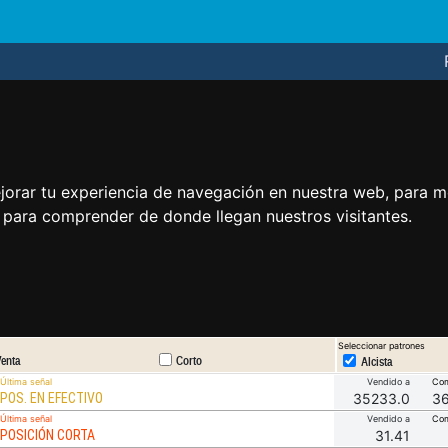
jorar tu experiencia de navegación en nuestra web, para m
y para comprender de donde llegan nuestros visitantes.
Seleccionar patrones
enta
Corto
Alcista
Última señal
Vendido a
Com
POS. EN EFECTIVO
35233.0
3
Última señal
Vendido a
Com
POSICIÓN CORTA
31.41