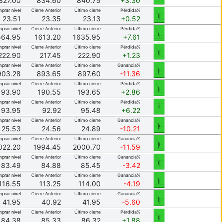
827.00
834.60
840.75
+3.30
prar nivel
Cierre Anterior
Último cierre
Pérdida%
23.51
23.35
23.13
+0.52
prar nivel
Cierre Anterior
Último cierre
Pérdida%
564.95
1613.20
1635.95
+7.61
prar nivel
Cierre Anterior
Último cierre
Pérdida%
222.90
217.45
222.90
+1.23
prar nivel
Cierre Anterior
Último cierre
Ganancia%
903.28
893.65
897.60
-11.36
prar nivel
Cierre Anterior
Último cierre
Pérdida%
193.90
190.55
193.65
+2.86
prar nivel
Cierre Anterior
Último cierre
Pérdida%
93.95
92.92
95.48
+6.22
prar nivel
Cierre Anterior
Último cierre
Ganancia%
25.53
24.56
24.89
-10.21
prar nivel
Cierre Anterior
Último cierre
Ganancia%
022.20
1994.45
2000.70
-11.59
prar nivel
Cierre Anterior
Último cierre
Ganancia%
83.49
84.88
85.45
-3.42
prar nivel
Cierre Anterior
Último cierre
Ganancia%
116.55
113.25
114.00
-4.19
prar nivel
Cierre Anterior
Último cierre
Ganancia%
41.95
40.92
41.95
-5.60
prar nivel
Cierre Anterior
Último cierre
Pérdida%
84.38
85.33
86.32
+1.88