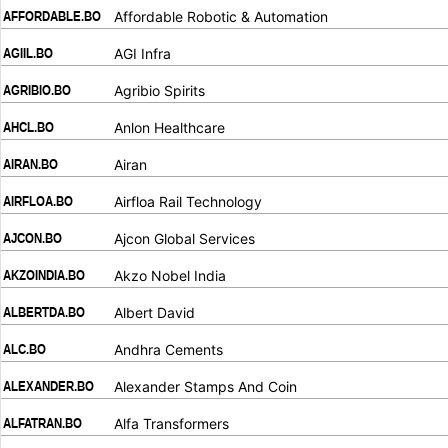
AFFORDABLE.BO
Affordable Robotic & Automation
.
.
AGIIL.BO
AGI Infra
.
.
AGRIBIO.BO
Agribio Spirits
.
.
AHCL.BO
Anlon Healthcare
.
.
AIRAN.BO
Airan
.
.
AIRFLOA.BO
Airfloa Rail Technology
.
.
AJCON.BO
Ajcon Global Services
.
.
AKZOINDIA.BO
Akzo Nobel India
.
.
ALBERTDA.BO
Albert David
.
.
ALC.BO
Andhra Cements
.
.
ALEXANDER.BO
Alexander Stamps And Coin
.
.
ALFATRAN.BO
Alfa Transformers
.
.