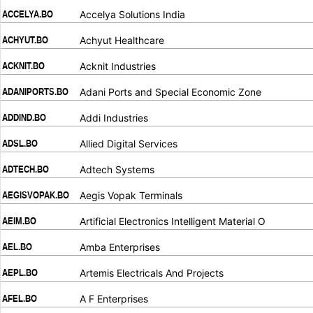
.
.
ACCELYA.BO
Accelya Solutions India
.
.
ACHYUT.BO
Achyut Healthcare
.
.
ACKNIT.BO
Acknit Industries
.
.
ADANIPORTS.BO
Adani Ports and Special Economic Zone
.
.
ADDIND.BO
Addi Industries
.
.
ADSL.BO
Allied Digital Services
.
.
ADTECH.BO
Adtech Systems
.
.
AEGISVOPAK.BO
Aegis Vopak Terminals
.
.
AEIM.BO
Artificial Electronics Intelligent Material O
.
.
AEL.BO
Amba Enterprises
.
.
AEPL.BO
Artemis Electricals And Projects
.
.
AFEL.BO
A F Enterprises
.
.