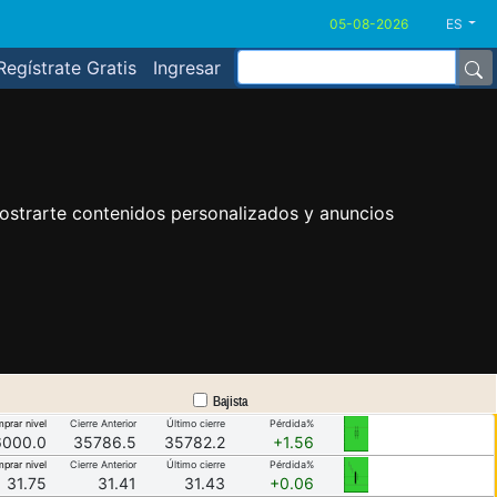
ES
Regístrate Gratis
Ingresar
ostrarte contenidos personalizados y anuncios
Bajista
prar nivel
Cierre Anterior
Último cierre
Pérdida%
6000.0
35786.5
35782.2
+1.56
prar nivel
Cierre Anterior
Último cierre
Pérdida%
31.75
31.41
31.43
+0.06