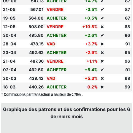
09-06
547.13
ACHETER
+4.7%
✔
87
21-05
567.01
VENDRE
-3.5%
✔
87
19-05
564.00
ACHETER
+0.5%
✔
87
12-05
508.90
VENDRE
+10.8%
88
❌
30-04
495.80
ACHETER
+2.6%
✔
86
28-04
478.15
VAD
+3.7%
91
❌
23-04
492.62
ACHETER
-2.9%
95
❌
21-04
487.36
VENDRE
+1.1%
96
❌
02-04
462.50
ACHETER
+5.4%
✔
91
30-03
439.42
VAD
+5.3%
98
❌
18-03
440.26
ACHETER
-0.2%
99
❌
† Commissions par transaction à hauteur de 0.70% .
Graphique des patrons et des confirmations pour les 6
derniers mois