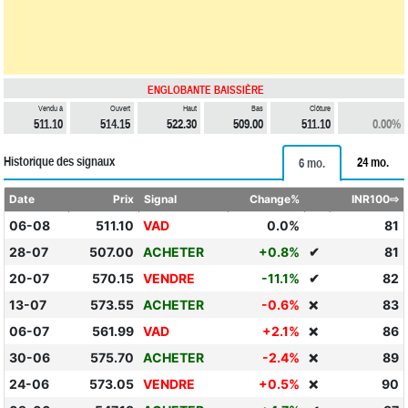
ENGLOBANTE BAISSIÈRE
Vendu à
Ouvert
Haut
Bas
Clôture
511.10
514.15
522.30
509.00
511.10
0.00%
Historique des signaux
24 mo.
6 mo.
Date
Prix
Signal
Change%
INR100⇨
06-08
511.10
VAD
0.0%
81
28-07
507.00
ACHETER
+0.8%
✔
81
20-07
570.15
VENDRE
-11.1%
✔
82
13-07
573.55
ACHETER
-0.6%
83
❌
06-07
561.99
VAD
+2.1%
86
❌
30-06
575.70
ACHETER
-2.4%
89
❌
24-06
573.05
VENDRE
+0.5%
90
❌