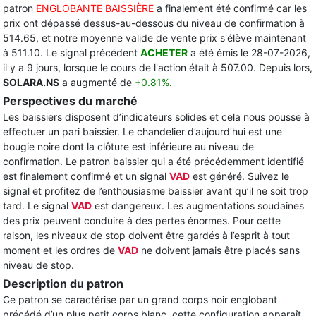
patron
ENGLOBANTE BAISSIÈRE
a finalement été confirmé car les
prix ont dépassé dessus-au-dessous du niveau de confirmation à
514.65, et notre moyenne valide de vente prix s'élève maintenant
à 511.10. Le signal précédent
ACHETER
a été émis le 28-07-2026,
il y a 9 jours, lorsque le cours de l'action était à 507.00. Depuis lors,
SOLARA.NS
a augmenté de
+0.81%
.
Perspectives du marché
Les baissiers disposent d’indicateurs solides et cela nous pousse à
effectuer un pari baissier. Le chandelier d’aujourd’hui est une
bougie noire dont la clôture est inférieure au niveau de
confirmation. Le patron baissier qui a été précédemment identifié
est finalement confirmé et un signal
VAD
est généré. Suivez le
signal et profitez de l’enthousiasme baissier avant qu’il ne soit trop
tard. Le signal
VAD
est dangereux. Les augmentations soudaines
des prix peuvent conduire à des pertes énormes. Pour cette
raison, les niveaux de stop doivent être gardés à l’esprit à tout
moment et les ordres de
VAD
ne doivent jamais être placés sans
niveau de stop.
Description du patron
Ce patron se caractérise par un grand corps noir englobant
précédé d’un plus petit corps blanc, cette configuration apparaît