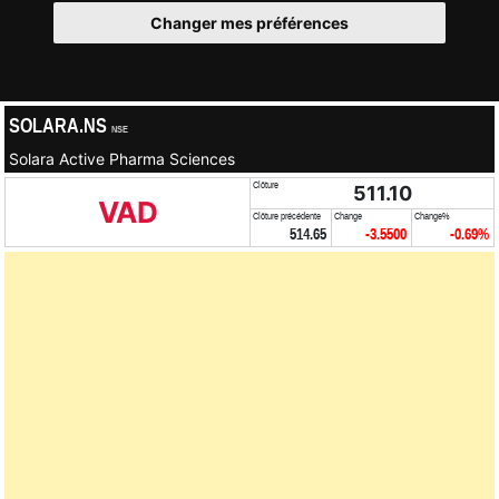
Changer mes préférences
SOLARA.NS
NSE
Solara Active Pharma Sciences
Clôture
511.10
VAD
Clôture précédente
Change
Change%
514.65
-3.5500
-0.69%