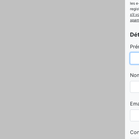
les e
regi
s’il 
spam
Dét
Pré
Nom
Ema
Con