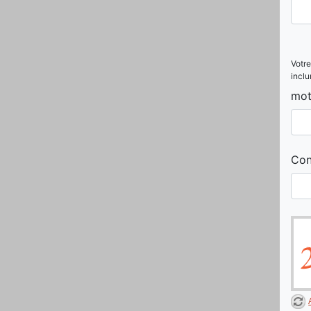
Votre
inclu
mot
Con