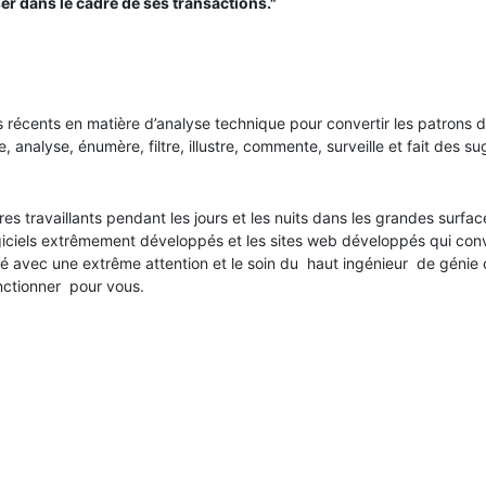
iser dans le cadre de ses transactions."
s récents en matière d’analyse technique pour convertir les patrons 
 analyse, énumère, filtre, illustre, commente, surveille et fait des s
res travaillants pendant les jours et les nuits dans les grandes surfa
iciels extrêmement développés et les sites web développés qui conver
 avec une extrême attention et le soin du haut ingénieur de génie civ
onctionner pour vous.