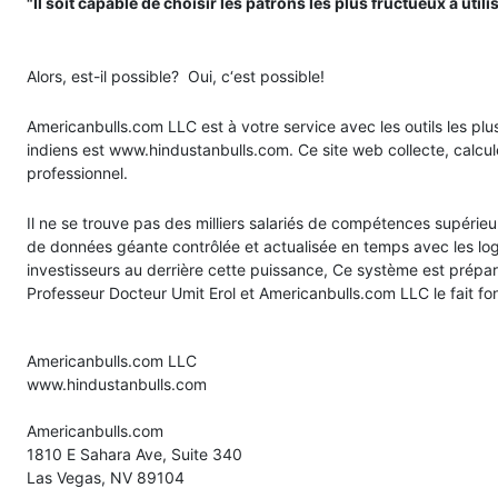
"Il soit capable de choisir les patrons les plus fructueux à util
Alors, est-il possible? Oui, c‘est possible!
Americanbulls.com LLC est à votre service avec les outils les plu
indiens est www.hindustanbulls.com. Ce site web collecte, calcule,
professionnel.
Il ne se trouve pas des milliers salariés de compétences supérieu
de données géante contrôlée et actualisée en temps avec les log
investisseurs au derrière cette puissance, Ce système est préparé
Professeur Docteur Umit Erol et Americanbulls.com LLC le fait f
Americanbulls.com LLC
www.hindustanbulls.com
Americanbulls.com
1810 E Sahara Ave, Suite 340
Las Vegas, NV 89104