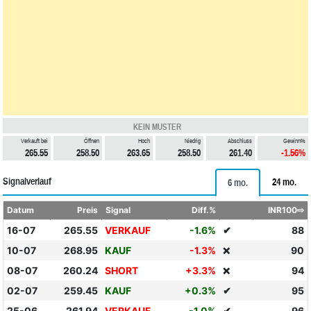
KEIN MUSTER
Verkauft bei
Öffnen
Hoch
Niedrig
Abschluss
Gewinn%
265.55
258.50
263.65
258.50
261.40
-1.56%
Signalverlauf
24 mo.
6 mo.
Datum
Preis
Signal
Diff.%
INR100⇨
16-07
265.55
VERKAUF
-1.6%
✔
88
10-07
268.95
KAUF
-1.3%
90
❌
08-07
260.24
SHORT
+3.3%
94
❌
02-07
259.45
KAUF
+0.3%
✔
95
25-06
261.94
VERKAUF
-1.0%
✔
96