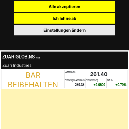
Alle akzeptieren
Ich lehne ab
Einstellungen ändern
ZUARIGLOB.NS
NSE
Zuari Industries
BAR
Abschluss
261.40
Vorheriger Abschluss
Veränderung
Diff.%
BEIBEHALTEN
259.35
+2.0500
+0.79%