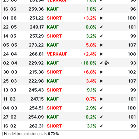
16-06
259.36
KAUF
+1.0%
✔
96
01-06
251.22
SHORT
+3.2%
100
❌
22-05
249.17
KAUF
+0.8%
✔
101
14-05
257.29
SHORT
-3.2%
✔
99
05-05
273.22
KAUF
-5.8%
107
❌
24-04
266.81
VERKAUF
+2.4%
108
❌
02-04
229.92
KAUF
+16.0%
✔ 👍
93
30-03
215.38
SHORT
+6.8%
102
❌
25-03
222.98
KAUF
-3.4%
107
❌
13-03
245.43
SHORT
-9.1%
✔
99
11-03
247.15
KAUF
-0.7%
101
❌
04-03
254.51
SHORT
-2.9%
✔
100
27-02
254.09
KAUF
+0.2%
✔
101
16-02
262.31
SHORT
-3.1%
✔
99
† Handelskommissionen als 0.70 %.