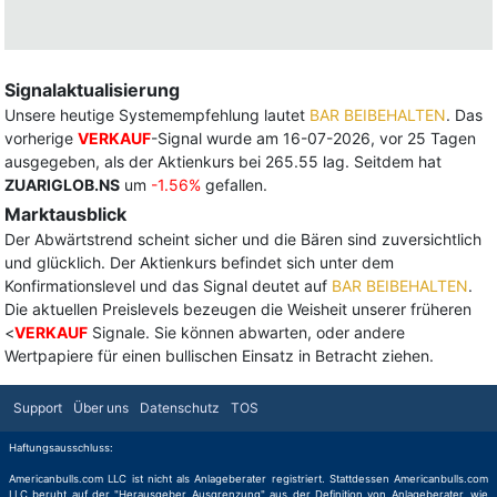
Signalaktualisierung
Unsere heutige Systemempfehlung lautet
BAR BEIBEHALTEN
. Das
vorherige
VERKAUF
-Signal wurde am 16-07-2026, vor 25 Tagen
ausgegeben, als der Aktienkurs bei 265.55 lag. Seitdem hat
ZUARIGLOB.NS
um
-1.56%
gefallen.
Marktausblick
Der Abwärtstrend scheint sicher und die Bären sind zuversichtlich
und glücklich. Der Aktienkurs befindet sich unter dem
Konfirmationslevel und das Signal deutet auf
BAR BEIBEHALTEN
.
Die aktuellen Preislevels bezeugen die Weisheit unserer früheren
<
VERKAUF
Signale. Sie können abwarten, oder andere
Wertpapiere für einen bullischen Einsatz in Betracht ziehen.
Support
Über uns
Datenschutz
TOS
Haftungsausschluss:
Americanbulls.com LLC ist nicht als Anlageberater registriert. Stattdessen Americanbulls.com
LLC beruht auf der "Herausgeber Ausgrenzung" aus der Definition von Anlageberater, wie