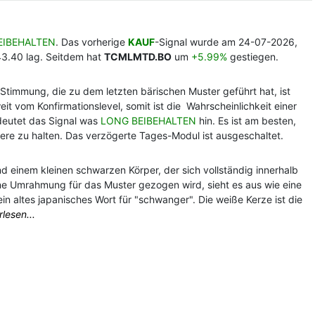
EIBEHALTEN
. Das vorherige
KAUF
-Signal wurde am 24-07-2026,
43.40 lag. Seitdem hat
TCMLMTD.BO
um
+5.99%
gestiegen.
ve Stimmung, die zu dem letzten bärischen Muster geführt hat, ist
eit vom Konfirmationslevel, somit ist die Wahrscheinlichkeit einer
 deutet das Signal was
LONG BEIBEHALTEN
hin. Es ist am besten,
ere zu halten. Das verzögerte Tages-Modul ist ausgeschaltet.
 einem kleinen schwarzen Körper, der sich vollständig innerhalb
ne Umrahmung für das Muster gezogen wird, sieht es aus wie eine
 ein altes japanisches Wort für "schwanger". Die weiße Kerze ist die
rlesen...