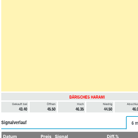
BÄRISCHES HARAMI
Gekauft bei
Öffnen
Hoch
Niedrig
Abschlu
43.40
45.50
46.35
44.50
46.
Signalverlauf
6 m
Datum
Preis
Signal
Diff.%