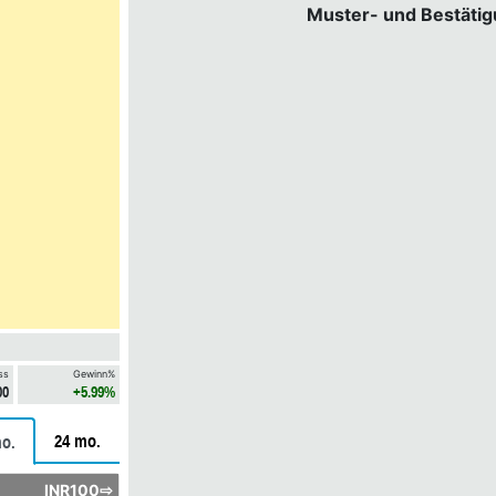
Muster- und Bestäti
ss
Gewinn%
00
+5.99%
24 mo.
o.
INR100⇨