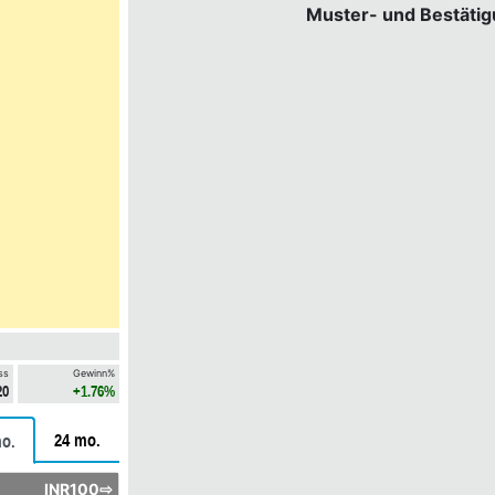
Muster- und Bestäti
ss
Gewinn%
20
+1.76%
24 mo.
o.
INR100⇨