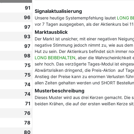
91
Signalaktualisierung
96
Unsere heutige Systemempfehlung lautet
LONG B
vor 7 Tagen ausgegeben, als der Aktienkurs bei 11
97
Marktausblick
93
Der Markt ist unsicher, mit einer negativen Neigun
negative Stimmung jedoch nimmt zu, wie aus dem le
97
Hut zu sein. Der Aktienkurs befindet sich immer n
98
LONG BEIBEHALTEN
, aber die Wahrscheinlichkeit 
sehr hoch. Das verzögerte Tages-Modul ist eingesc
75
Abwärtsrisiken dringend, die Preis-Aktion auf Tage
75
Anstieg der Preise kann zu enormen Verlusten füh
allen Zeiten gehalten werden und SHORT Bestellun
74
Musterbeschreibung
74
Dieses Muster wird aus drei Kerzen gemacht. Die 
71
beiden Krähen, die auf der ersten weißen Kerze sit
76
78
80