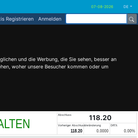
DE
is Registrieren
Anmelden
glichen und die Werbung, die Sie sehen, besser an
stehen, woher unsere Besucher kommen oder um
Abschluss
118.20
ALTEN
Vorheriger Abschluss
Veränderung
Diff.%
118.20
0.0000
0.00%