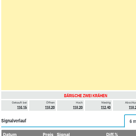
BÄRISCHE ZWEI KRÄHEN
Gekauft bei
Öffnen
Hoch
Niedrig
Abschlu
116.15
118.20
118.20
112.40
118.
Signalverlauf
6 m
Datum
Preis
Signal
Diff.%