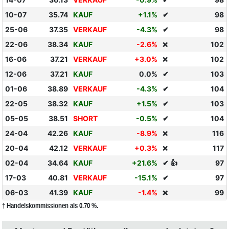
10-07
35.74
KAUF
+1.1%
✔
98
25-06
37.35
VERKAUF
-4.3%
✔
98
22-06
38.34
KAUF
-2.6%
102
❌
16-06
37.21
VERKAUF
+3.0%
102
❌
12-06
37.21
KAUF
0.0%
✔
103
01-06
38.89
VERKAUF
-4.3%
✔
104
22-05
38.32
KAUF
+1.5%
✔
103
05-05
38.51
SHORT
-0.5%
✔
104
24-04
42.26
KAUF
-8.9%
116
❌
20-04
42.12
VERKAUF
+0.3%
117
❌
02-04
34.64
KAUF
+21.6%
✔ 👍
97
17-03
40.81
VERKAUF
-15.1%
✔
97
06-03
41.39
KAUF
-1.4%
99
❌
† Handelskommissionen als 0.70 %.