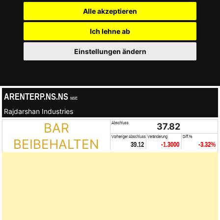
Alle akzeptieren
Ich lehne ab
Einstellungen ändern
ARENTERP.NS.NS
NSE
Rajdarshan Industries
BAR
Abschluss
37.82
Vorheriger Abschluss
Veränderung
Diff.%
BEIBEHALTEN
39.12
-1.3000
-3.32%