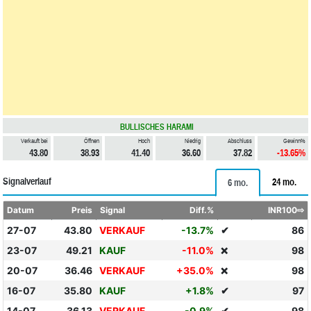
BULLISCHES HARAMI
Verkauft bei
Öffnen
Hoch
Niedrig
Abschluss
Gewinn%
43.80
38.93
41.40
36.60
37.82
-13.65%
Signalverlauf
24 mo.
6 mo.
Datum
Preis
Signal
Diff.%
INR100⇨
27-07
43.80
VERKAUF
-13.7%
✔
86
23-07
49.21
KAUF
-11.0%
98
❌
20-07
36.46
VERKAUF
+35.0%
98
❌
16-07
35.80
KAUF
+1.8%
✔
97
14-07
36.13
VERKAUF
-0.9%
✔
98