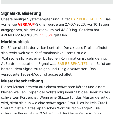
Signalaktualisierung
Unsere heutige Systemempfehlung lautet
BAR BEIBEHALTEN
. Das
vorherige
VERKAUF
-Signal wurde am 27-07-2026, vor 10 Tagen
ausgegeben, als der Aktienkurs bei 43.80 lag. Seitdem hat
ARENTERP.NS.NS
um
-13.65%
gefallen.
Marktausblick
Die Bären sind in der vollen Kontrolle. Der aktuelle Preis befindet
sich recht weit vom Konfirmationslevel, somit ist die
Wahrscheinlichkeit einer bullischen Konfirmation ist sehr gering.
Außerdem deutet das Signal was
BAR BEIBEHALTEN
hin. Es ist am
besten, dem Signal zu folgen und ruhig abzuwarten. Das
verzögerte Tages-Modul ist ausgeschaltet.
Musterbeschreibung
Dieses Muster besteht aus einem schwarzen Körper und einem
kleinen weißen Körper, der vollständig innerhalb des Bereichs des
schwarzen Körpers ist. Wenn eine Skizze für das Muster gefertigt
wird, sieht sie aus wie eine schwangere Frau. Dies ist kein Zufall.
"Harami" ist ein altes japanisches Wort für "schwanger". Die
schwarze Kerze ist die "Mutter" und die kleine Kerze ist "das