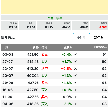
牛势十字星
售价为
开盘价
最高价
最低价
收盘价
获得%
421.50
417.00
421.15
414.50
420.00
-0.36%
信号历史
24个月
6个月
日期
价格
信号
涨跌%
INR100⇨
03-08
421.50
卖出
-0.4%
✔
91
27-07
414.43
买入
+1.7%
✔
90
22-07
412.30
沽空
+0.5%
92
❌
20-07
407.04
买入
+1.3%
✔
92
29-06
427.76
卖出
-4.8%
✔
93
16-06
427.50
买入
+0.1%
✔
94
11-06
427.56
卖出
0.0%
✔
94
04-06
418.86
买入
+2.1%
✔
93