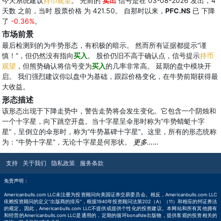
今天系统建议
持币观望
。 先前的
卖出
信号是在 03-08-2026 发出，4
天数 之前，当时 股票价格 为 421.50。 自那时以来，
PFC.NS
已 下降
了
-0.36%
。
市场前景
最后检测到的为牛势形态，有积极的暗示。 然而所有证据都提示“谨
慎！”，但仍然没有指向
买入
。 股价仍旧不高于确认点，信号提示
持币
观望
，但熊势确认将信号变为
买入
的几率非常高。 延期的盘中模块开
启。 我们强烈建议你以盘中为基础，跟踪价格变化，在牛势前期获得最
大收益。
形态描述
该形态出现于下降走势中，警告走势将会发生变化。它包含一个阴烛和
一个十字星，向下跳空开盘。当十字星呈伞形时称为“牛势蜻蜓十字
星”，呈倒立的伞形时，称为“牛势墓碑十字星”。这里，所有的形态统称
为：“牛势十字星”，无论十字星是何形状。
更多……
支持
关于我们
隐私政策
服务条款
免责声明：
Americanbulls.com LLC未注册为投资顾问向美国证券交易委员会。相反，Americanbulls.com LLC
依赖投资顾问的定义“出版商的排斥”，根据1940年投资顾问法第202（A）（11）和相应的州证券法
的规定。因此，Americanbulls.com LLC不提供或提供个性化的投资建议。本网站和所有其他拥有
和经营的Americanbulls.com LLC是通用的，定期的循环bonafide出版物，提供客观的投资相关的