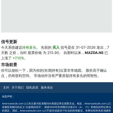
信号更新
今天系统建议
持有多头
。 先前的
买入
信号是在 31-07-2026 发出，7
天数 之前，当时 股票价格 为 215.90。 自那时以来，
MAZDA.NS
已
上涨了
+7.10%
。
市场前景
你可以放松一下，因为你的[长期持有]位置非常稳固。 股价高于确认
点，仍有获利空间。 市场动作没有严重质疑持有多头的明智性。
支持
关于我们
隐私政策
服务条款
免责声明：
Americanbulls.com LLC未注册为投资顾问向美国证券交易委员会。相反，Americanbulls.com LLC
依赖投资顾问的定义“出版商的排斥”，根据1940年投资顾问法第202（A）（11）和相应的州证券法
的规定。因此，Americanbulls.com LLC不提供或提供个性化的投资建议。本网站和所有其他拥有