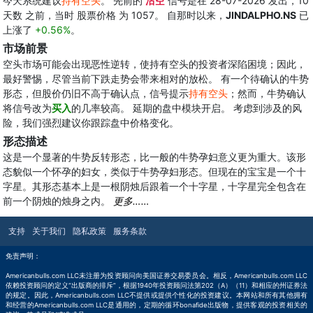
今天系统建议
持有空头
。 先前的
沽空
信号是在 28-07-2026 发出，10
天数 之前，当时 股票价格 为 1057。 自那时以来，
JINDALPHO.NS
已
上涨了
+0.56%
。
市场前景
空头市场可能会出现恶性逆转，使持有空头的投资者深陷困境；因此，
最好警惕，尽管当前下跌走势会带来相对的放松。 有一个待确认的牛势
形态，但股价仍旧不高于确认点，信号提示
持有空头
；然而，牛势确认
将信号改为
买入
的几率较高。 延期的盘中模块开启。 考虑到涉及的风
险，我们强烈建议你跟踪盘中价格变化。
形态描述
这是一个显著的牛势反转形态，比一般的牛势孕妇意义更为重大。该形
态貌似一个怀孕的妇女，类似于牛势孕妇形态。但现在的宝宝是一个十
字星。其形态基本上是一根阴烛后跟着一个十字星，十字星完全包含在
前一个阴烛的烛身之内。
更多……
支持
关于我们
隐私政策
服务条款
免责声明：
Americanbulls.com LLC未注册为投资顾问向美国证券交易委员会。相反，Americanbulls.com LLC
依赖投资顾问的定义“出版商的排斥”，根据1940年投资顾问法第202（A）（11）和相应的州证券法
的规定。因此，Americanbulls.com LLC不提供或提供个性化的投资建议。本网站和所有其他拥有
和经营的Americanbulls.com LLC是通用的，定期的循环bonafide出版物，提供客观的投资相关的