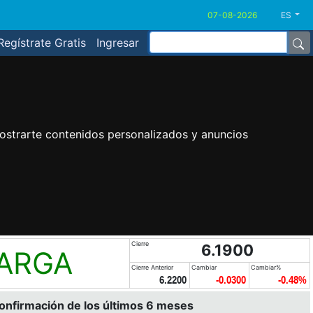
ES
Regístrate Gratis
Ingresar
ostrarte contenidos personalizados y anuncios
Cierre
6.1900
LARGA
Cierre Anterior
Cambiar
Cambiar%
6.2200
-0.0300
-0.48%
confirmación de los últimos 6 meses