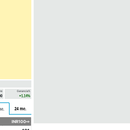
re
Ganancia%
00
+1.14%
24 me.
me.
INR100⇨