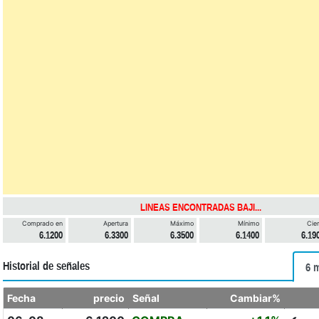
LINEAS ENCONTRADAS BAJI...
Comprado en
Apertura
Máximo
Mínimo
Cier
6.1200
6.3300
6.3500
6.1400
6.19
Historial de señales
6 
Fecha
precio
Señal
Cambiar%