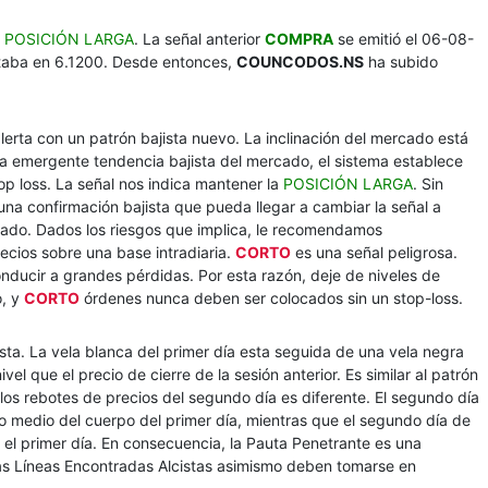
a
POSICIÓN LARGA
. La señal anterior
COMPRA
se emitió el 06-08-
estaba en 6.1200. Desde entonces,
COUNCODOS.NS
ha subido
lerta con un patrón bajista nuevo. La inclinación del mercado está
 la emergente tendencia bajista del mercado, el sistema establece
op loss. La señal nos indica mantener la
POSICIÓN LARGA
. Sin
una confirmación bajista que pueda llegar a cambiar la señal a
ivado. Dados los riesgos que implica, le recomendamos
cios sobre una base intradiaria.
CORTO
es una señal peligrosa.
ducir a grandes pérdidas. Por esta razón, deje de niveles de
o, y
CORTO
órdenes nunca deben ser colocados sin un stop-loss.
sta. La vela blanca del primer día esta seguida de una vela negra
ivel que el precio de cierre de la sesión anterior. Es similar al patrón
los rebotes de precios del segundo día es diferente. El segundo día
o medio del cuerpo del primer día, mientras que el segundo día de
 el primer día. En consecuencia, la Pauta Penetrante es una
 las Líneas Encontradas Alcistas asimismo deben tomarse en