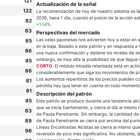
121
Actualización de la señal
122
La recomendación de hoy de nuestro sistema es l
2026, hace 1 día, cuando el precio de la acción 
82
+1.14%
.
83
Perspectivas del mercado
Las velas japonesas nos advierten hoy a estar en a
85
en la baja. Basado a este patrón y en respuesta a
86
una nueva confirmación y detiene los niveles de st
embargo, es muy alta la posibilidad de que llegue 
85
CORTO
. El módulo intradía retardada está en act
86
considerablemente que siga los movimientos de pre
Los aumentos repentinos de los precios pueden con
81
pérdida hay que tener en cuenta en todo moment
81
Descripción del patrón
85
Este patrón se produce durante una tendencia alci
que se inicia fuertemente, y cierra el día al mismo n
83
de Pauta Penetrante. Sin embargo, la cantidad de 
89
de Pauta Penetrante se cierra por encima del punt
Líneas Encontradas Alcistas se cierra al mismo que
96
reversión de pico más significativa. No obstante,