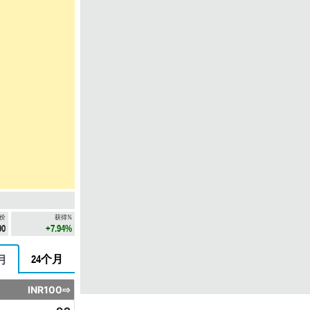
价
获得%
90
+7.94%
24个月
月
INR100⇨