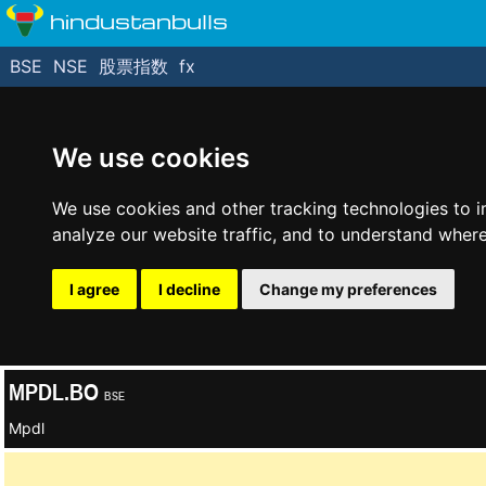
hindustanbulls
BSE
NSE
股票指数
fx
We use cookies
We use cookies and other tracking technologies to 
analyze our website traffic, and to understand where
I agree
I decline
Change my preferences
MPDL.BO
BSE
Mpdl