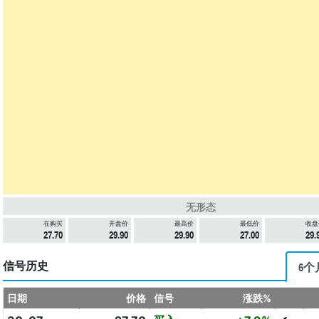
无形态
在购买
开盘价
最高价
最低价
收盘
27.70
29.90
29.90
27.00
29.
信号历史
6个
日期
价格
信号
涨跌%