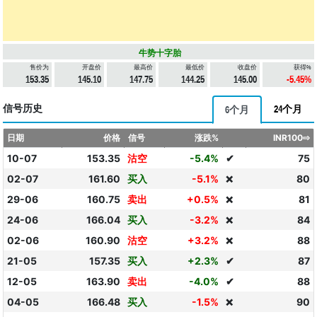
牛势十字胎
售价为
开盘价
最高价
最低价
收盘价
获得%
153.35
145.10
147.75
144.25
145.00
-5.45%
信号历史
24个月
6个月
日期
价格
信号
涨跌%
INR100⇨
10-07
153.35
沽空
-5.4%
✔
75
02-07
161.60
买入
-5.1%
80
❌
29-06
160.75
卖出
+0.5%
81
❌
24-06
166.04
买入
-3.2%
84
❌
02-06
160.90
沽空
+3.2%
88
❌
21-05
157.35
买入
+2.3%
✔
87
12-05
163.90
卖出
-4.0%
✔
88
04-05
166.48
买入
-1.5%
90
❌