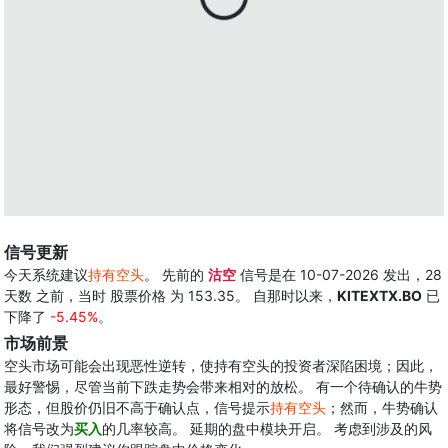
信号更新
今天系统建议
持有空头
。 先前的
沽空
信号是在 10-07-2026 发出，28
天数 之前，当时 股票价格 为 153.35。 自那时以来，
KITEXTX.BO
已
下降了
-5.45%
。
市场前景
空头市场可能会出现恶性逆转，使持有空头的投资者深陷困境；因此，
最好警惕，尽管当前下跌走势会带来相对的放松。 有一个待确认的牛势
形态，但股价仍旧不高于确认点，信号提示
持有空头
；然而，牛势确认
将信号改为
买入
的几率较高。 延期的盘中模块开启。 考虑到涉及的风