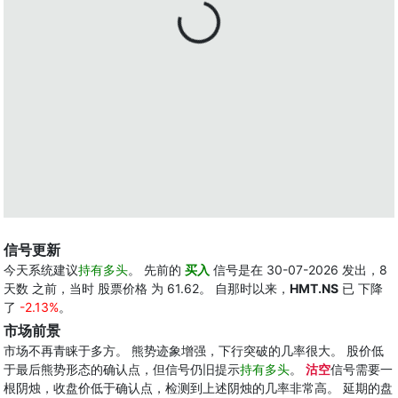
信号更新
今天系统建议
持有多头
。 先前的
买入
信号是在 30-07-2026 发出，8
天数 之前，当时 股票价格 为 61.62。 自那时以来，
HMT.NS
已 下降
了
-2.13%
。
市场前景
市场不再青睐于多方。 熊势迹象增强，下行突破的几率很大。 股价低
于最后熊势形态的确认点，但信号仍旧提示
持有多头
。
沽空
信号需要一
根阴烛，收盘价低于确认点，检测到上述阴烛的几率非常高。 延期的盘