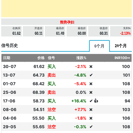
熊势孕妇
在购买
开盘价
最高价
最低价
收盘价
失利%
61.62
60.11
61.49
60.00
60.31
-2.13%
信号历史
24个月
6个月
日期
价格
信号
涨跌%
INR100⇨
30-07
61.62
买入
-2.1%
100
❌
13-07
64.73
卖出
-4.8%
✔
101
01-07
68.42
买入
-5.4%
108
❌
25-06
68.39
卖出
0.0%
108
❌
17-06
58.73
买入
+16.4%
✔ 👍
94
08-06
54.51
沽空
+7.7%
103
❌
04-06
55.50
买入
-1.8%
106
❌
29-05
55.65
沽空
-0.3%
✔
108