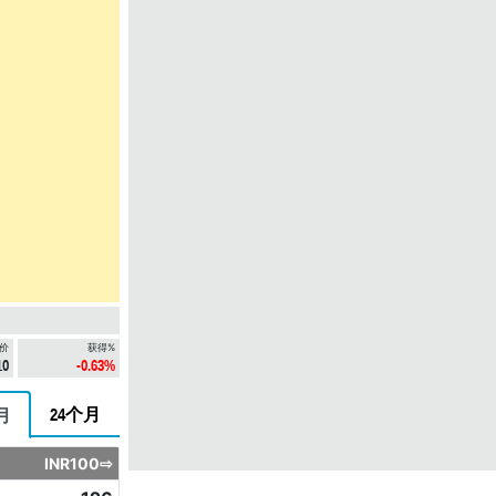
价
获得%
10
-0.63%
24个月
月
INR100⇨