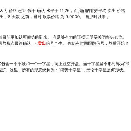
 价格 已经 低于 确认 水平于 11.26，而我们的有效平均 卖出 价格
 发出，8 天数 之前，当时 股票价格 为 9.9000。 自那时以来，
者目前更加认可熊势的到来。 有足够有力的证据证明要关闭多头仓位。
熊势形态最终确认，<
卖出
信号产生。 你仍有时间跟踪信号，然后开始查
它包含一个阳烛和一个十字星，向上跳空开盘。当十字星呈伞形时称为“熊
星”。这里，所有的形态统称为：“熊势十字星”，无论十字星是何形状。