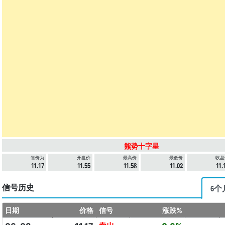
熊势十字星
售价为
开盘价
最高价
最低价
收盘
11.17
11.55
11.58
11.02
11.
信号历史
6个
日期
价格
信号
涨跌%