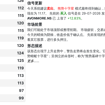
126
信号更新
112
今天系统建议
卖出
。
熊势十字星
模式最终得到确认，因为
现在为 11.17。 先前的
买入
信号是在 29-07-2026
115
AVONMORE.NS
已 上涨了
+12.83%
。
120
市场前景
我们可能处于市场顶部或整理初期。 市场疲软，交易
115
今天的蜡烛为阴烛，收盘价低于确认点。 先前发现的
119
看其它股票，进行多头押注。
120
形态描述
该形态出现于上升走势中，警告走势将会发生变化。
124
势蜻蜓十字星”；呈倒立的伞形时，称为“熊势墓碑十字
125
更多……
119
113
113
97
99