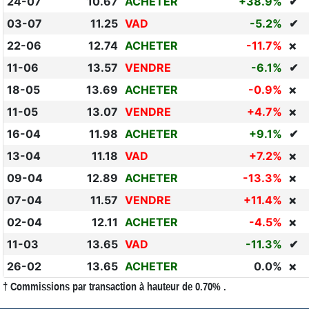
24-07
10.67
ACHETER
+38.9%
✔
03-07
11.25
VAD
-5.2%
✔
22-06
12.74
ACHETER
-11.7%
❌
11-06
13.57
VENDRE
-6.1%
✔
18-05
13.69
ACHETER
-0.9%
❌
11-05
13.07
VENDRE
+4.7%
❌
16-04
11.98
ACHETER
+9.1%
✔
13-04
11.18
VAD
+7.2%
❌
09-04
12.89
ACHETER
-13.3%
❌
07-04
11.57
VENDRE
+11.4%
❌
02-04
12.11
ACHETER
-4.5%
❌
11-03
13.65
VAD
-11.3%
✔
26-02
13.65
ACHETER
0.0%
❌
† Commissions par transaction à hauteur de 0.70% .