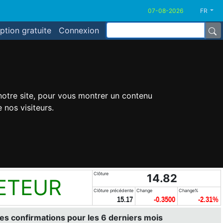
FR
iption gratuite
Connexion
 notre site, pour vous montrer un contenu
 nos visiteurs.
Clôture
14.82
ETEUR
Clôture précédente
Change
Change%
15.17
-0.3500
-2.31%
es confirmations pour les 6 derniers mois