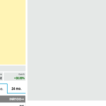
re
Gain%
82
+38.89%
24 mo.
o.
INR100⇨