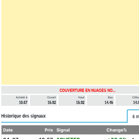
COUVERTURE EN NUAGES NO...
Acheté à
Ouvert
Haut
Bas
Clôtu
10.67
15.92
15.92
14.45
14.
Historique des signaux
6 m
Date
Prix
Signal
Change%