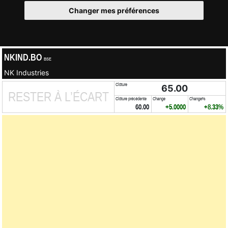
Changer mes préférences
NKIND.BO
BSE
NK Industries
Clôture
65.00
RESTER À L’ÉCART
Clôture précédente
Change
Change%
60.00
+5.0000
+8.33%