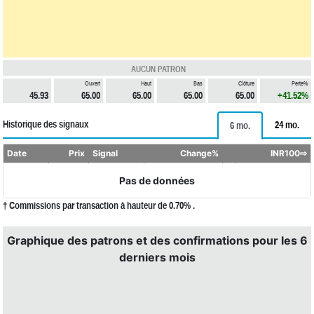
AUCUN PATRON
Ouvert
Haut
Bas
Clôture
Perte%
45.93
65.00
65.00
65.00
65.00
+41.52%
Historique des signaux
24 mo.
6 mo.
Date
Prix
Signal
Change%
INR100⇨
Pas de données
† Commissions par transaction à hauteur de 0.70% .
Graphique des patrons et des confirmations pour les 6
derniers mois