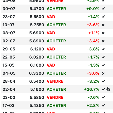
04-08
5.9600
VENDRE
-2.9%
✔
30-07
5.4700
ACHETER
+9.0%
✔
23-07
5.5500
VAD
-1.4%
✔
13-07
5.7550
ACHETER
-3.6%
❌
08-07
5.6900
VAD
+1.1%
❌
02-07
5.8900
ACHETER
-3.4%
❌
29-05
6.1200
VAD
-3.8%
✔
22-05
6.0200
ACHETER
+1.7%
✔
15-05
6.1000
VAD
-1.3%
✔
04-05
6.3300
ACHETER
-3.6%
❌
28-04
6.5400
VENDRE
-3.2%
✔
02-04
5.1600
ACHETER
+26.7%
✔ 👍
23-03
5.5850
VENDRE
-7.6%
✔
17-03
5.4350
ACHETER
+2.8%
✔