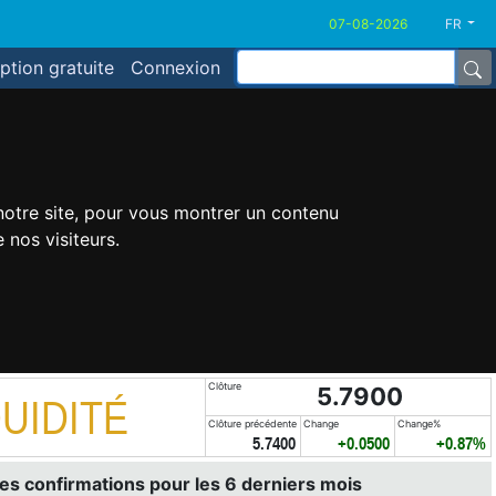
FR
iption gratuite
Connexion
 notre site, pour vous montrer un contenu
 nos visiteurs.
Clôture
5.7900
UIDITÉ
Clôture précédente
Change
Change%
5.7400
+0.0500
+0.87%
es confirmations pour les 6 derniers mois