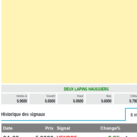
DEUX LAPINS HAUSSIERS
Vendu à
Ouvert
Haut
Bas
Clôtu
5.9600
5.6500
5.8500
5.6000
5.79
Historique des signaux
6 m
Date
Prix
Signal
Change%