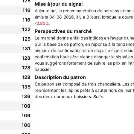
125
Mise à jour du signal
116
Aujourd’hui, la recommandation de notre système 
émis le 04-08-2026, il y a 3 jours, lorsque le cours
116
-2.85%
.
122
Perspectives du marché
Le marché donne enfin des indices en faveur d’une 
125
Sur la base de ce patron, en réponse à la tendan
131
niveaux de confirmation et de stop. Le signal nou
confirmation haussière vienne changer le signal en
128
vous suggérons fortement de suivre les prix en int
128
haussier.
128
Description du patron
Ce patron est composé de trois chandeliers. Les ch
135
représentent les lapins prêts à sauter hors de leur 
136
des deux corbeaux baissiers.
Suite
108
109
106