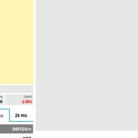
re
Gain%
00
-2.85%
24 mo.
o.
INR100⇨