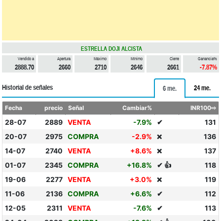
ESTRELLA DOJI ALCISTA
Vendido a
Apertura
Máximo
Mínimo
Cierre
Ganancia%
2888.70
2660
2710
2646
2661
-7.87%
Historial de señales
24 me.
6 me.
Fecha
precio
Señal
Cambiar%
INR100⇨
28-07
2889
VENTA
-7.9%
✔
131
20-07
2975
COMPRA
-2.9%
136
❌
14-07
2740
VENTA
+8.6%
137
❌
01-07
2345
COMPRA
+16.8%
✔ 👍
118
19-06
2277
VENTA
+3.0%
119
❌
11-06
2136
COMPRA
+6.6%
✔
112
12-05
2311
VENTA
-7.6%
✔
113