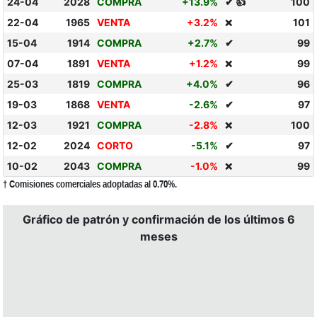
24-04
2028
COMPRA
+13.9%
✔ 👍
100
22-04
1965
VENTA
+3.2%
101
❌
15-04
1914
COMPRA
+2.7%
✔
99
07-04
1891
VENTA
+1.2%
99
❌
25-03
1819
COMPRA
+4.0%
✔
96
19-03
1868
VENTA
-2.6%
✔
97
12-03
1921
COMPRA
-2.8%
100
❌
12-02
2024
CORTO
-5.1%
✔
97
10-02
2043
COMPRA
-1.0%
99
❌
† Comisiones comerciales adoptadas al 0.70%.
Gráfico de patrón y confirmación de los últimos 6
meses