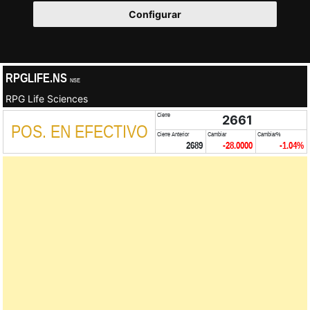
Configurar
RPGLIFE.NS
NSE
RPG Life Sciences
Cierre
2661
POS. EN EFECTIVO
Cierre Anterior
Cambiar
Cambiar%
2689
-28.0000
-1.04%