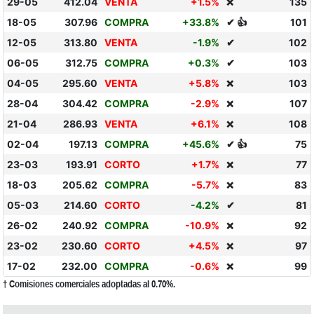
29-05
412.04
VENTA
+1.5%
135
❌
18-05
307.96
COMPRA
+33.8%
✔ 👍
101
12-05
313.80
VENTA
-1.9%
✔
102
06-05
312.75
COMPRA
+0.3%
✔
103
04-05
295.60
VENTA
+5.8%
103
❌
28-04
304.42
COMPRA
-2.9%
107
❌
21-04
286.93
VENTA
+6.1%
108
❌
02-04
197.13
COMPRA
+45.6%
✔ 👍
75
23-03
193.91
CORTO
+1.7%
77
❌
18-03
205.62
COMPRA
-5.7%
83
❌
05-03
214.60
CORTO
-4.2%
✔
81
26-02
240.92
COMPRA
-10.9%
92
❌
23-02
230.60
CORTO
+4.5%
97
❌
17-02
232.00
COMPRA
-0.6%
99
❌
† Comisiones comerciales adoptadas al 0.70%.