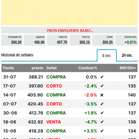
PAUTA ENVOLVENTE BAJIST...
Comprado en
Apertura
Máximo
Mínimo
Cierre
Ganancia%
388.20
406.00
407.70
385.15
388.25
+0.01%
Historial de señales
24 me.
6 me.
Fecha
precio
Señal
Cambiar%
INR100⇨
31-07
388.21
COMPRA
0.0%
✔
137
17-07
397.80
CORTO
-2.4%
✔
135
14-07
405.90
COMPRA
-2.0%
140
❌
07-07
420.45
CORTO
-3.5%
✔
137
30-06
412.76
COMPRA
+1.9%
✔
137
18-06
432.92
VENTA
-4.7%
✔
138
15-06
418.28
COMPRA
+3.5%
✔
134