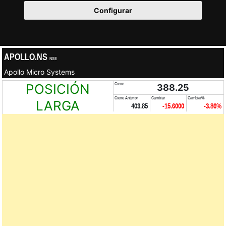
Configurar
APOLLO.NS
NSE
Apollo Micro Systems
POSICIÓN
Cierre
388.25
Cierre Anterior
Cambiar
Cambiar%
LARGA
403.85
-15.6000
-3.86%