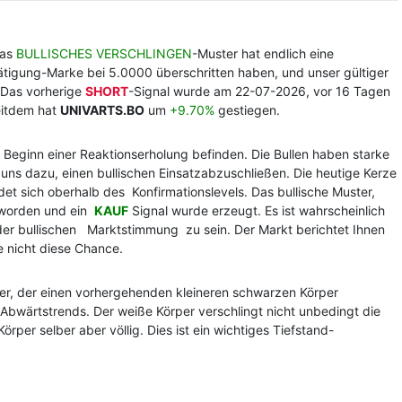
Das
BULLISCHES VERSCHLINGEN
-Muster hat endlich eine
stätigung-Marke bei 5.0000 überschritten haben, und unser gültiger
. Das vorherige
SHORT
-Signal wurde am 22-07-2026, vor 16 Tagen
eitdem hat
UNIVARTS.BO
um
+9.70%
gestiegen.
 Beginn einer Reaktionserholung befinden. Die Bullen haben starke
 uns dazu, einen bullischen Einsatzabzuschließen. Die heutige Kerze
et sich oberhalb des Konfirmationslevels. Das bullische Muster,
gt worden und ein
KAUF
Signal wurde erzeugt. Es ist wahrscheinlich
d der bullischen Marktstimmung zu sein. Der Markt berichtet Ihnen
 nicht diese Chance.
er, der einen vorhergehenden kleineren schwarzen Körper
 Abwärtstrends. Der weiße Körper verschlingt nicht unbedingt die
rper selber aber völlig. Dies ist ein wichtiges Tiefstand-