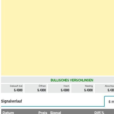
BULLISCHES VERSCHLINGEN
Gekauft bei
Öffnen
Hoch
Niedrig
Abschlu
5.4300
5.4300
5.4300
5.4300
5.43
Signalverlauf
6 m
Datum
Preis
Signal
Diff.%