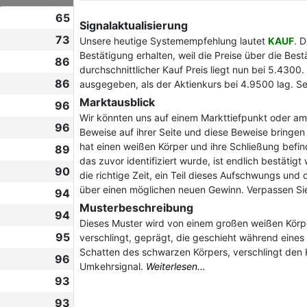
65
Signalaktualisierung
73
Unsere heutige Systemempfehlung lautet
KAUF
. 
Bestätigung erhalten, weil die Preise über die Be
86
durchschnittlicher Kauf Preis liegt nun bei 5.4300
86
ausgegeben, als der Aktienkurs bei 4.9500 lag. S
Marktausblick
96
Wir könnten uns auf einem Markttiefpunkt oder am
96
Beweise auf ihrer Seite und diese Beweise bringen
hat einen weißen Körper und ihre Schließung befind
89
das zuvor identifiziert wurde, ist endlich bestäti
90
die richtige Zeit, ein Teil dieses Aufschwungs un
über einen möglichen neuen Gewinn. Verpassen Sie
94
Musterbeschreibung
94
Dieses Muster wird von einem großen weißen Körp
95
verschlingt, geprägt, die geschieht während eines
Schatten des schwarzen Körpers, verschlingt den Kö
96
Umkehrsignal.
Weiterlesen...
93
93