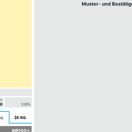
Muster- und Bestäti
ss
00
0.00%
24 mo.
o.
INR100⇨